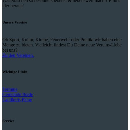
Was Solschen so besonders lebens- & liebenswert macht? Find’s
hier heraus!
Unsere Vereine
Ob Sport, Kultur, Kirche, Feuerwehr oder Politik: wir haben eine
Menge zu bieten. Vielleicht findest Du Deine neue Vereins-Liebe
bei uns?
Zu den Vereinen.
Wichtige Links
Termine
Gemeinde Ilsede
Landkreis Peine
Service