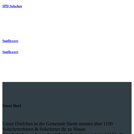
SPD Solschen
Sunflowers
Sunflowers
Unser Dorf
Unser Dörfchen in der Gemeinde Ilsede nennen über 1100
Solschenerinnen & Solschener ihr zu Hause.