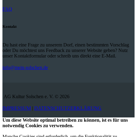
FAQ
Kontakt
Du hast eine Frage zu unserem Dorf, einen bestimmten Vorschlag
oder Du möchtest uns Feedback zu unserer Website geben? Nutz
unser Kontaktformular oder schreib uns direkt eine E-Mail.
info@mein-solschen.de
AG Kultur Solschen e. V. © 2026
IMPRESSUM
|
DATENSCHUTZERKLÄRUNG
Um diese Website optimal betreiben zu können, ist es für uns
notwendig Cookies zu verwenden.
Manche Cookies sind erforderlich, um die Funktionalität zu