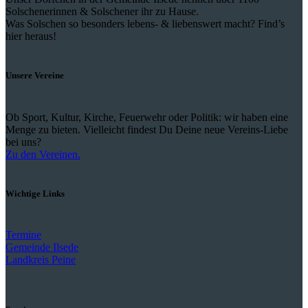
Solschenerinnen & Solschener ihr zu Hause.
Was Solschen so besonders lebens- & liebenswert macht? Find’s
hier heraus!
Unsere Vereine
Ob Sport, Kultur, Kirche, Feuerwehr oder Politik: wir haben eine
Menge zu bieten. Vielleicht findest Du Deine neue Vereins-Liebe
bei uns?
Zu den Vereinen.
Wichtige Links
Termine
Gemeinde Ilsede
Landkreis Peine