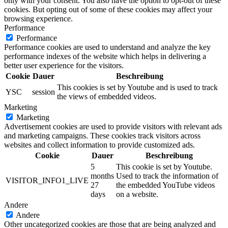
only with your consent. You also have the option to opt-out of these
cookies. But opting out of some of these cookies may affect your
browsing experience.
Performance
Performance
Performance cookies are used to understand and analyze the key
performance indexes of the website which helps in delivering a
better user experience for the visitors.
Cookie
Dauer
Beschreibung
This cookies is set by Youtube and is used to track
YSC
session
the views of embedded videos.
Marketing
Marketing
Advertisement cookies are used to provide visitors with relevant ads
and marketing campaigns. These cookies track visitors across
websites and collect information to provide customized ads.
Cookie
Dauer
Beschreibung
5
This cookie is set by Youtube.
months
Used to track the information of
VISITOR_INFO1_LIVE
27
the embedded YouTube videos
days
on a website.
Andere
Andere
Other uncategorized cookies are those that are being analyzed and