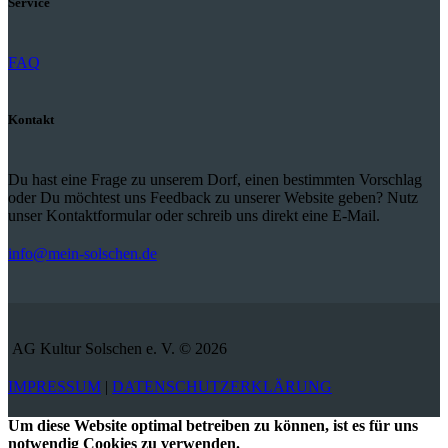
Service
FAQ
Kontakt
Du hast eine Frage zu unserem Dorf, einen bestimmten Vorschlag
oder Du möchtest uns Feedback zu unserer Website geben? Nutz
unser Kontaktformular oder schreib uns direkt eine E-Mail.
info@mein-solschen.de
AG Kultur Solschen e. V. © 2026
IMPRESSUM
|
DATENSCHUTZERKLÄRUNG
Um diese Website optimal betreiben zu können, ist es für uns
notwendig Cookies zu verwenden.