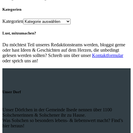
Kategorien
Kategorien
Lust, mitzumachen?
Du möchtest Teil unseres Redaktionsteams werden, bloggst gerne
oder hast Ideen & Geschichten auf dem Herzen, die unbedingt
gelesen werden sollten? Schreib uns über unser
Kontaktformular
oder sprich uns an!
Unser Dorf
Unser Dörfchen in der Gemeinde Ilsede nennen über 1100
Solschenerinnen & Solschener ihr zu Hause.
Was Solschen so besonders lebens- & liebenswert macht? Find’s
hier heraus!