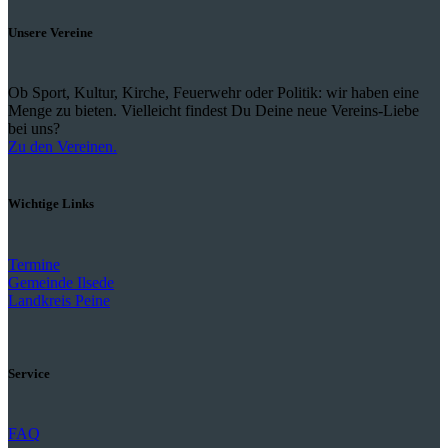
Unsere Vereine
Ob Sport, Kultur, Kirche, Feuerwehr oder Politik: wir haben eine
Menge zu bieten. Vielleicht findest Du Deine neue Vereins-Liebe
bei uns?
Zu den Vereinen.
Wichtige Links
Termine
Gemeinde Ilsede
Landkreis Peine
Service
FAQ