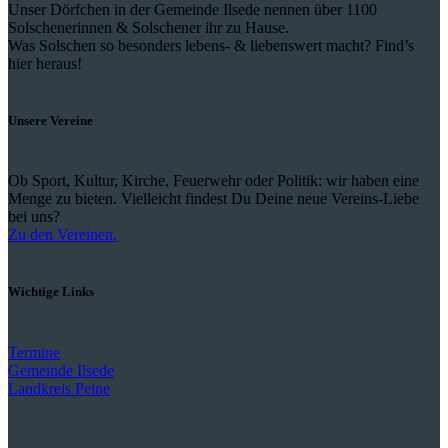
Unser Dörfchen in der Gemeinde Ilsede nennen über 1100
Solschenerinnen & Solschener ihr zu Hause.
Was Solschen so besonders lebens- & liebenswert macht? Find’s
hier heraus!
Unsere Vereine
Ob Sport, Kultur, Kirche, Feuerwehr oder Politik: wir haben eine
Menge zu bieten. Vielleicht findest Du Deine neue Vereins-Liebe
bei uns?
Zu den Vereinen.
Wichtige Links
Termine
Gemeinde Ilsede
Landkreis Peine