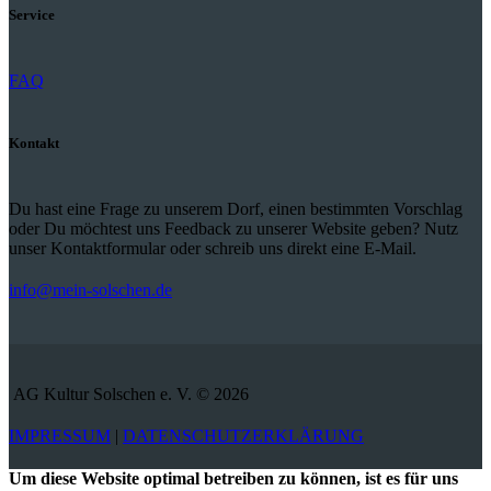
Service
FAQ
Kontakt
Du hast eine Frage zu unserem Dorf, einen bestimmten Vorschlag
oder Du möchtest uns Feedback zu unserer Website geben? Nutz
unser Kontaktformular oder schreib uns direkt eine E-Mail.
info@mein-solschen.de
AG Kultur Solschen e. V. © 2026
IMPRESSUM
|
DATENSCHUTZERKLÄRUNG
Um diese Website optimal betreiben zu können, ist es für uns