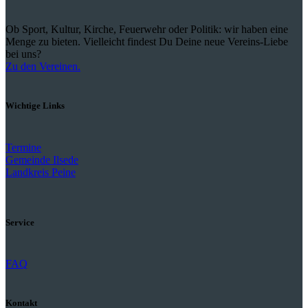
Ob Sport, Kultur, Kirche, Feuerwehr oder Politik: wir haben eine
Menge zu bieten. Vielleicht findest Du Deine neue Vereins-Liebe
bei uns?
Zu den Vereinen.
Wichtige Links
Termine
Gemeinde Ilsede
Landkreis Peine
Service
FAQ
Kontakt