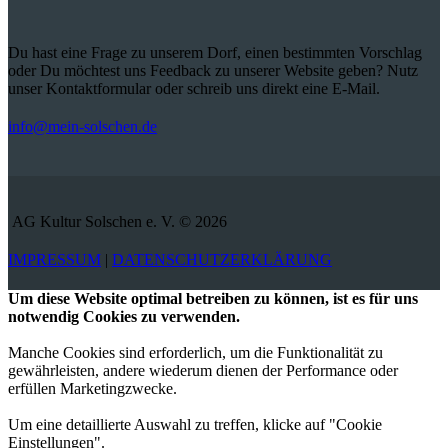
Du hast eine Frage zu unserem Dorf, einen bestimmten Vorschlag
oder Du möchtest uns Feedback zu unserer Website geben? Nutz
unser Kontaktformular oder schreib uns direkt eine E-Mail.
info@mein-solschen.de
AG Kultur Solschen e. V. © 2026
IMPRESSUM
|
DATENSCHUTZERKLÄRUNG
Um diese Website optimal betreiben zu können, ist es für uns
notwendig Cookies zu verwenden.
Manche Cookies sind erforderlich, um die Funktionalität zu
gewährleisten, andere wiederum dienen der Performance oder
erfüllen Marketingzwecke.
Um eine detaillierte Auswahl zu treffen, klicke auf "Cookie
Einstellungen".