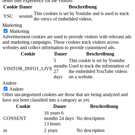
better user experience for the visitors.
Cookie
Dauer
Beschreibung
This cookies is set by Youtube and is used to track
YSC
session
the views of embedded videos.
Marketing
Marketing
Advertisement cookies are used to provide visitors with relevant ads
and marketing campaigns. These cookies track visitors across
websites and collect information to provide customized ads.
Cookie
Dauer
Beschreibung
5
This cookie is set by Youtube.
months
Used to track the information of
VISITOR_INFO1_LIVE
27
the embedded YouTube videos
days
on a website.
Andere
Andere
Other uncategorized cookies are those that are being analyzed and
have not been classified into a category as yet.
Cookie
Dauer
Beschreibung
16 years 6
CONSENT
months 24 days
No description
13 hours
m
2 years
No description