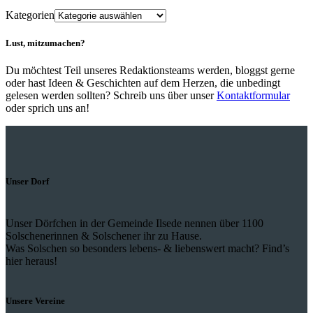
Kategorien
Lust, mitzumachen?
Du möchtest Teil unseres Redaktionsteams werden, bloggst gerne
oder hast Ideen & Geschichten auf dem Herzen, die unbedingt
gelesen werden sollten? Schreib uns über unser
Kontaktformular
oder sprich uns an!
Unser Dorf
Unser Dörfchen in der Gemeinde Ilsede nennen über 1100
Solschenerinnen & Solschener ihr zu Hause.
Was Solschen so besonders lebens- & liebenswert macht? Find’s
hier heraus!
Unsere Vereine