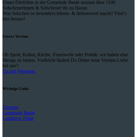
Unser Dörfchen in der Gemeinde Ilsede nennen über 1100
Solschenerinnen & Solschener ihr zu Hause.
Was Solschen so besonders lebens- & liebenswert macht? Find’s
hier heraus!
Unsere Vereine
Ob Sport, Kultur, Kirche, Feuerwehr oder Politik: wir haben eine
Menge zu bieten. Vielleicht findest Du Deine neue Vereins-Liebe
bei uns?
Zu den Vereinen.
Wichtige Links
Termine
Gemeinde Ilsede
Landkreis Peine