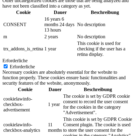
Other uncategorized cookies are those that are being analyzed and
have not been classified into a category as yet.
Cookie
Dauer
Beschreibung
16 years 6
CONSENT
months 24 days
No description
13 hours
m
2 years
No description
This cookie is used for
trx_addons_is_retina
1 year
checking if the user has a
retina display.
Erforderliche
Erforderliche
Necessary cookies are absolutely essential for the website to
function properly. These cookies ensure basic functionalities and
security features of the website, anonymously.
Cookie
Dauer
Beschreibung
The cookie is set by GDPR cookie
cookielawinfo-
consent to record the user consent
checkbox-
1 year
for the cookies in the category
advertisement
"Advertisement".
This cookie is set by GDPR Cookie
cookielawinfo-
11
Consent plugin. The cookie is used
checkbox-analytics
months
to store the user consent for the
cookies in the category "Analytics".