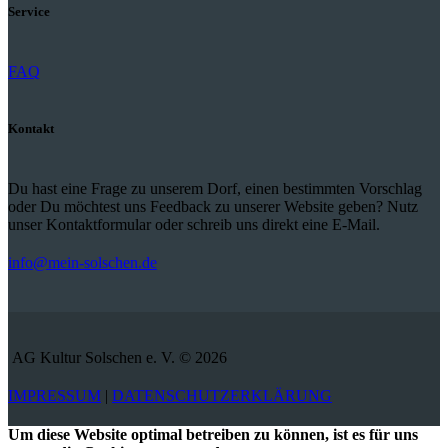
Service
FAQ
Kontakt
Du hast eine Frage zu unserem Dorf, einen bestimmten Vorschlag
oder Du möchtest uns Feedback zu unserer Website geben? Nutz
unser Kontaktformular oder schreib uns direkt eine E-Mail.
info@mein-solschen.de
AG Kultur Solschen e. V. © 2026
IMPRESSUM
|
DATENSCHUTZERKLÄRUNG
Um diese Website optimal betreiben zu können, ist es für uns