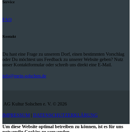
Service
FAQ
Kontakt
Du hast eine Frage zu unserem Dorf, einen bestimmten Vorschlag
oder Du möchtest uns Feedback zu unserer Website geben? Nutz
unser Kontaktformular oder schreib uns direkt eine E-Mail.
info@mein-solschen.de
AG Kultur Solschen e. V. © 2026
IMPRESSUM
|
DATENSCHUTZERKLÄRUNG
Um diese Website optimal betreiben zu können, ist es für uns
notwendig Cookies zu verwenden.