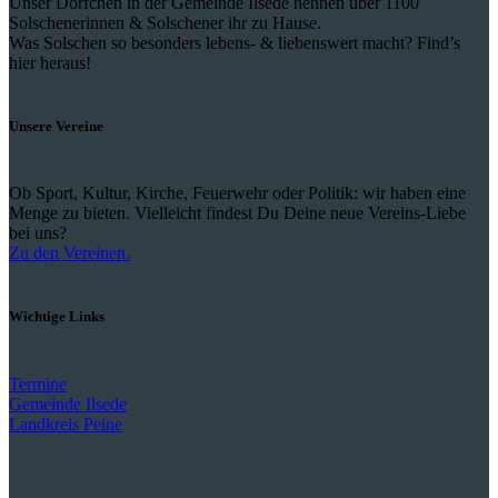
Unser Dörfchen in der Gemeinde Ilsede nennen über 1100
Solschenerinnen & Solschener ihr zu Hause.
Was Solschen so besonders lebens- & liebenswert macht? Find’s
hier heraus!
Unsere Vereine
Ob Sport, Kultur, Kirche, Feuerwehr oder Politik: wir haben eine
Menge zu bieten. Vielleicht findest Du Deine neue Vereins-Liebe
bei uns?
Zu den Vereinen.
Wichtige Links
Termine
Gemeinde Ilsede
Landkreis Peine