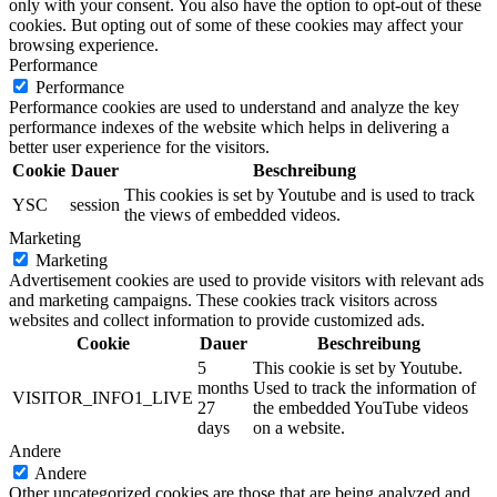
only with your consent. You also have the option to opt-out of these
cookies. But opting out of some of these cookies may affect your
browsing experience.
Performance
Performance
Performance cookies are used to understand and analyze the key
performance indexes of the website which helps in delivering a
better user experience for the visitors.
Cookie
Dauer
Beschreibung
This cookies is set by Youtube and is used to track
YSC
session
the views of embedded videos.
Marketing
Marketing
Advertisement cookies are used to provide visitors with relevant ads
and marketing campaigns. These cookies track visitors across
websites and collect information to provide customized ads.
Cookie
Dauer
Beschreibung
5
This cookie is set by Youtube.
months
Used to track the information of
VISITOR_INFO1_LIVE
27
the embedded YouTube videos
days
on a website.
Andere
Andere
Other uncategorized cookies are those that are being analyzed and