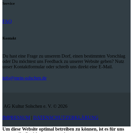
Service
FAQ
Kontakt
Du hast eine Frage zu unserem Dorf, einen bestimmten Vorschlag
oder Du möchtest uns Feedback zu unserer Website geben? Nutz
unser Kontaktformular oder schreib uns direkt eine E-Mail.
info@mein-solschen.de
AG Kultur Solschen e. V. © 2026
IMPRESSUM
|
DATENSCHUTZERKLÄRUNG
Um diese Website optimal betreiben zu können, ist es für uns