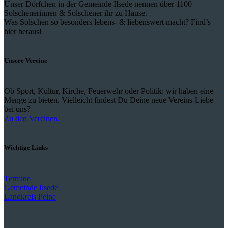
Unser Dörfchen in der Gemeinde Ilsede nennen über 1100
Solschenerinnen & Solschener ihr zu Hause.
Was Solschen so besonders lebens- & liebenswert macht? Find’s
hier heraus!
Unsere Vereine
Ob Sport, Kultur, Kirche, Feuerwehr oder Politik: wir haben eine
Menge zu bieten. Vielleicht findest Du Deine neue Vereins-Liebe
bei uns?
Zu den Vereinen.
Wichtige Links
Termine
Gemeinde Ilsede
Landkreis Peine