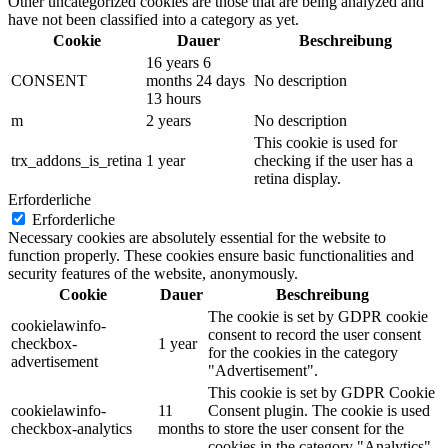
Other uncategorized cookies are those that are being analyzed and
have not been classified into a category as yet.
Cookie
Dauer
Beschreibung
16 years 6
CONSENT
months 24 days
No description
13 hours
m
2 years
No description
This cookie is used for
trx_addons_is_retina
1 year
checking if the user has a
retina display.
Erforderliche
Erforderliche
Necessary cookies are absolutely essential for the website to
function properly. These cookies ensure basic functionalities and
security features of the website, anonymously.
Cookie
Dauer
Beschreibung
The cookie is set by GDPR cookie
cookielawinfo-
consent to record the user consent
checkbox-
1 year
for the cookies in the category
advertisement
"Advertisement".
This cookie is set by GDPR Cookie
cookielawinfo-
11
Consent plugin. The cookie is used
checkbox-analytics
months
to store the user consent for the
cookies in the category "Analytics".