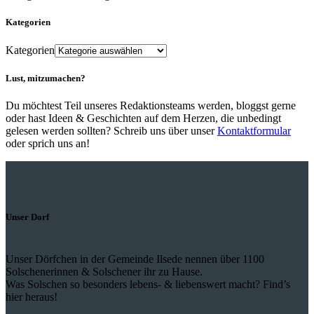
Kategorien
Kategorien
Lust, mitzumachen?
Du möchtest Teil unseres Redaktionsteams werden, bloggst gerne
oder hast Ideen & Geschichten auf dem Herzen, die unbedingt
gelesen werden sollten? Schreib uns über unser
Kontaktformular
oder sprich uns an!
Unser Dorf
Unser Dörfchen in der Gemeinde Ilsede nennen über 1100
Solschenerinnen & Solschener ihr zu Hause.
Was Solschen so besonders lebens- & liebenswert macht? Find’s
hier heraus!