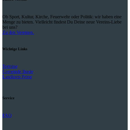
Ob Sport, Kultur, Kirche, Feuerwehr oder Politik: wir haben eine
Menge zu bieten. Vielleicht findest Du Deine neue Vereins-Liebe
bei uns?
Zu den Vereinen.
Wichtige Links
Termine
Gemeinde Ilsede
Landkreis Peine
Service
FAQ