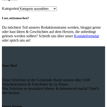
Kategorien
Lust, mitzumachen?
Du möchtest Teil unseres Redaktionsteams werden, bloggst gerne
oder hast Ideen & Geschichten auf dem Herzen, die unbedingt
gelesen werden sollten? Schreib uns über unser
Kontaktformular
oder sprich uns an!
Unser Dorf
Unser Dörfchen in der Gemeinde Ilsede nennen über 1100
Solschenerinnen & Solschener ihr zu Hause.
Was Solschen so besonders lebens- & liebenswert macht? Find’s
hier heraus!
Unsere Vereine