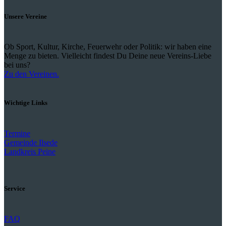
Unsere Vereine
Ob Sport, Kultur, Kirche, Feuerwehr oder Politik: wir haben eine
Menge zu bieten. Vielleicht findest Du Deine neue Vereins-Liebe
bei uns?
Zu den Vereinen.
Wichtige Links
Termine
Gemeinde Ilsede
Landkreis Peine
Service
FAQ