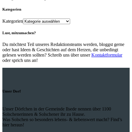
Kategorien
Kategorien
Lust, mitzumachen?
Du möchtest Teil unseres Redaktionsteams werden, bloggst gerne
oder hast Ideen & Geschichten auf dem Herzen, die unbedingt
gelesen werden sollten? Schreib uns über unser
Kontaktformular
oder sprich uns an!
Unser Dorf
Unser Dörfchen in der Gemeinde Ilsede nennen über 1100
Solschenerinnen & Solschener ihr zu Hause.
Was Solschen so besonders lebens- & liebenswert macht? Find’s
hier heraus!