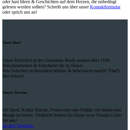
oder hast Ideen & Geschichten auf dem Herzen, die unbedingt
gelesen werden sollten? Schreib uns über unser
Kontaktformular
oder sprich uns an!
Unser Dorf
Unser Dörfchen in der Gemeinde Ilsede nennen über 1100
Solschenerinnen & Solschener ihr zu Hause.
Was Solschen so besonders lebens- & liebenswert macht? Find’s
hier heraus!
Unsere Vereine
Ob Sport, Kultur, Kirche, Feuerwehr oder Politik: wir haben eine
Menge zu bieten. Vielleicht findest Du Deine neue Vereins-Liebe
bei uns?
Zu den Vereinen.