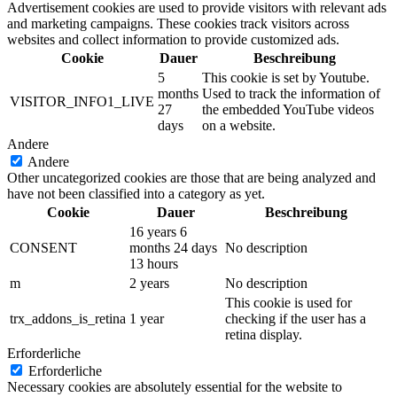
Advertisement cookies are used to provide visitors with relevant ads
and marketing campaigns. These cookies track visitors across
websites and collect information to provide customized ads.
Cookie
Dauer
Beschreibung
5
This cookie is set by Youtube.
months
Used to track the information of
VISITOR_INFO1_LIVE
27
the embedded YouTube videos
days
on a website.
Andere
Andere
Other uncategorized cookies are those that are being analyzed and
have not been classified into a category as yet.
Cookie
Dauer
Beschreibung
16 years 6
CONSENT
months 24 days
No description
13 hours
m
2 years
No description
This cookie is used for
trx_addons_is_retina
1 year
checking if the user has a
retina display.
Erforderliche
Erforderliche
Necessary cookies are absolutely essential for the website to