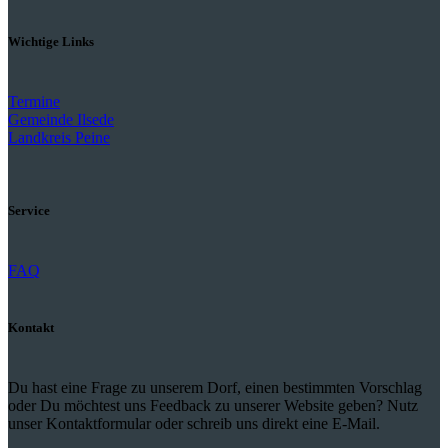
Wichtige Links
Termine
Gemeinde Ilsede
Landkreis Peine
Service
FAQ
Kontakt
Du hast eine Frage zu unserem Dorf, einen bestimmten Vorschlag
oder Du möchtest uns Feedback zu unserer Website geben? Nutz
unser Kontaktformular oder schreib uns direkt eine E-Mail.