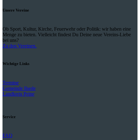
Unsere Vereine
Ob Sport, Kultur, Kirche, Feuerwehr oder Politik: wir haben eine
Menge zu bieten. Vielleicht findest Du Deine neue Vereins-Liebe
bei uns?
Zu den Vereinen.
Wichtige Links
Termine
Gemeinde Ilsede
Landkreis Peine
Service
FAQ