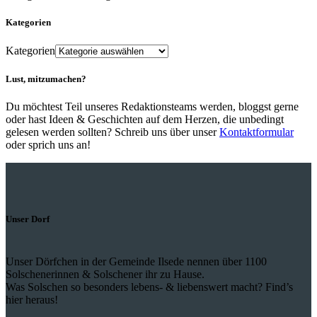
Kategorien
Kategorien
Lust, mitzumachen?
Du möchtest Teil unseres Redaktionsteams werden, bloggst gerne
oder hast Ideen & Geschichten auf dem Herzen, die unbedingt
gelesen werden sollten? Schreib uns über unser
Kontaktformular
oder sprich uns an!
Unser Dorf
Unser Dörfchen in der Gemeinde Ilsede nennen über 1100
Solschenerinnen & Solschener ihr zu Hause.
Was Solschen so besonders lebens- & liebenswert macht? Find’s
hier heraus!