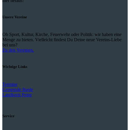
hier heraus!
Unsere Vereine
Ob Sport, Kultur, Kirche, Feuerwehr oder Politik: wir haben eine
Menge zu bieten. Vielleicht findest Du Deine neue Vereins-Liebe
bei uns?
Zu den Vereinen.
Wichtige Links
Termine
Gemeinde Ilsede
Landkreis Peine
Service