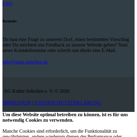
FAQ
Kontakt
Du hast eine Frage zu unserem Dorf, einen bestimmten Vorschlag
oder Du möchtest uns Feedback zu unserer Website geben? Nutz
unser Kontaktformular oder schreib uns direkt eine E-Mail.
info@mein-solschen.de
AG Kultur Solschen e. V. © 2026
IMPRESSUM
|
DATENSCHUTZERKLÄRUNG
Um diese Website optimal betreiben zu können, ist es für uns
notwendig Cookies zu verwenden.
Manche Cookies sind erforderlich, um die Funktionalität zu
gewährleisten, andere wiederum dienen der Performance oder