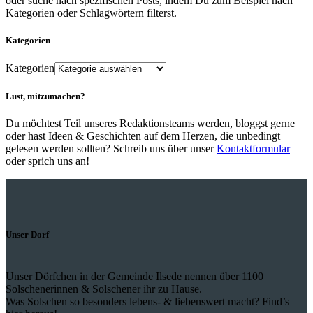
oder suche nach spezifischen Posts, indem Du zum Beispiel nach
Kategorien oder Schlagwörtern filterst.
Kategorien
Kategorien
Lust, mitzumachen?
Du möchtest Teil unseres Redaktionsteams werden, bloggst gerne
oder hast Ideen & Geschichten auf dem Herzen, die unbedingt
gelesen werden sollten? Schreib uns über unser
Kontaktformular
oder sprich uns an!
Unser Dorf
Unser Dörfchen in der Gemeinde Ilsede nennen über 1100
Solschenerinnen & Solschener ihr zu Hause.
Was Solschen so besonders lebens- & liebenswert macht? Find’s