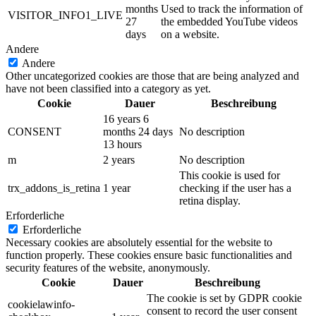
months
Used to track the information of
VISITOR_INFO1_LIVE
27
the embedded YouTube videos
days
on a website.
Andere
Andere
Other uncategorized cookies are those that are being analyzed and
have not been classified into a category as yet.
Cookie
Dauer
Beschreibung
16 years 6
CONSENT
months 24 days
No description
13 hours
m
2 years
No description
This cookie is used for
trx_addons_is_retina
1 year
checking if the user has a
retina display.
Erforderliche
Erforderliche
Necessary cookies are absolutely essential for the website to
function properly. These cookies ensure basic functionalities and
security features of the website, anonymously.
Cookie
Dauer
Beschreibung
The cookie is set by GDPR cookie
cookielawinfo-
consent to record the user consent