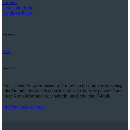
Termine
Gemeinde Ilsede
Landkreis Peine
Service
FAQ
Kontakt
Du hast eine Frage zu unserem Dorf, einen bestimmten Vorschlag
oder Du möchtest uns Feedback zu unserer Website geben? Nutz
unser Kontaktformular oder schreib uns direkt eine E-Mail.
info@mein-solschen.de