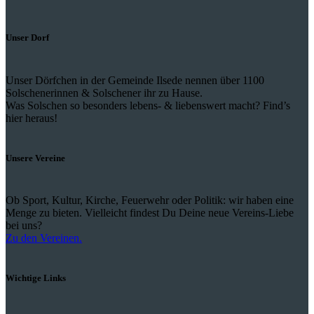
Unser Dorf
Unser Dörfchen in der Gemeinde Ilsede nennen über 1100
Solschenerinnen & Solschener ihr zu Hause.
Was Solschen so besonders lebens- & liebenswert macht? Find’s
hier heraus!
Unsere Vereine
Ob Sport, Kultur, Kirche, Feuerwehr oder Politik: wir haben eine
Menge zu bieten. Vielleicht findest Du Deine neue Vereins-Liebe
bei uns?
Zu den Vereinen.
Wichtige Links