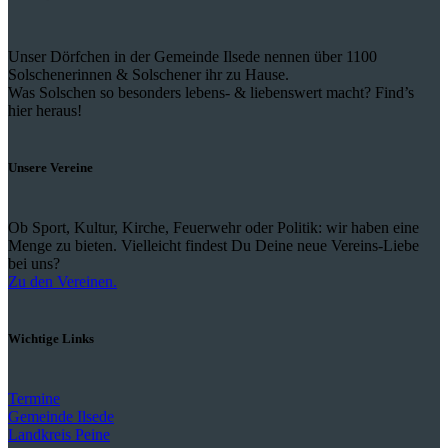
Unser Dörfchen in der Gemeinde Ilsede nennen über 1100
Solschenerinnen & Solschener ihr zu Hause.
Was Solschen so besonders lebens- & liebenswert macht? Find’s
hier heraus!
Unsere Vereine
Ob Sport, Kultur, Kirche, Feuerwehr oder Politik: wir haben eine
Menge zu bieten. Vielleicht findest Du Deine neue Vereins-Liebe
bei uns?
Zu den Vereinen.
Wichtige Links
Termine
Gemeinde Ilsede
Landkreis Peine