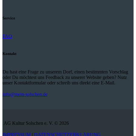
Service
FAQ
Kontakt
Du hast eine Frage zu unserem Dorf, einen bestimmten Vorschlag
oder Du möchtest uns Feedback zu unserer Website geben? Nutz
unser Kontaktformular oder schreib uns direkt eine E-Mail.
info@mein-solschen.de
AG Kultur Solschen e. V. © 2026
IMPRESSUM
|
DATENSCHUTZERKLÄRUNG