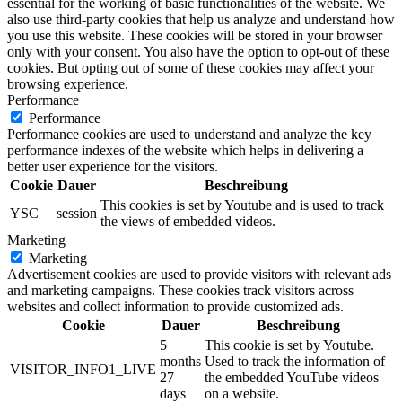
essential for the working of basic functionalities of the website. We
also use third-party cookies that help us analyze and understand how
you use this website. These cookies will be stored in your browser
only with your consent. You also have the option to opt-out of these
cookies. But opting out of some of these cookies may affect your
browsing experience.
Performance
Performance
Performance cookies are used to understand and analyze the key
performance indexes of the website which helps in delivering a
better user experience for the visitors.
Cookie
Dauer
Beschreibung
This cookies is set by Youtube and is used to track
YSC
session
the views of embedded videos.
Marketing
Marketing
Advertisement cookies are used to provide visitors with relevant ads
and marketing campaigns. These cookies track visitors across
websites and collect information to provide customized ads.
Cookie
Dauer
Beschreibung
5
This cookie is set by Youtube.
months
Used to track the information of
VISITOR_INFO1_LIVE
27
the embedded YouTube videos
days
on a website.