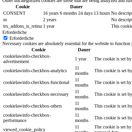
Other uncategorized cookies are those that are being analyzed and have
Cookie
Dauer
CONSENT
16 years 6 months 24 days 13 hours
No descrip
m
2 years
No descrip
trx_addons_is_retina
1 year
This cookie
Erforderliche
Erforderliche
Necessary cookies are absolutely essential for the website to function
Cookie
Dauer
cookielawinfo-checkbox-
1 year
The cookie is set b
advertisement
11
cookielawinfo-checkbox-analytics
This cookie is set b
months
11
cookielawinfo-checkbox-functional
The cookie is set by
months
11
cookielawinfo-checkbox-necessary
This cookie is set b
months
11
cookielawinfo-checkbox-others
This cookie is set b
months
cookielawinfo-checkbox-
11
This cookie is set 
performance
months
11
The cookie is set by
viewed_cookie_policy