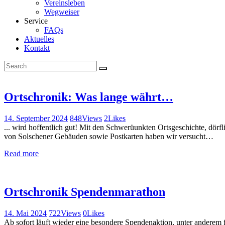
Vereinsleben
Wegweiser
Service
FAQs
Aktuelles
Kontakt
Ortschronik: Was lange währt…
14. September 2024
848
Views
2
Likes
... wird hoffentlich gut! Mit den Schwerüunkten Ortsgeschichte, dörf
von Solschener Gebäuden sowie Postkarten haben wir versucht…
Read more
Ortschronik Spendenmarathon
14. Mai 2024
722
Views
0
Likes
Ab sofort läuft wieder eine besondere Spendenaktion, unter anderem