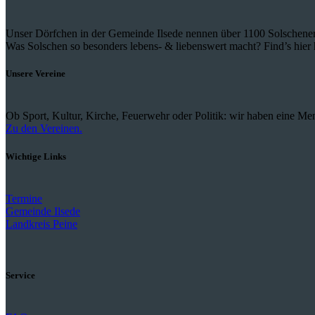
Unser Dörfchen in der Gemeinde Ilsede nennen über 1100 Solschener
Was Solschen so besonders lebens- & liebenswert macht? Find’s hier 
Unsere Vereine
Ob Sport, Kultur, Kirche, Feuerwehr oder Politik: wir haben eine Men
Zu den Vereinen.
Wichtige Links
Termine
Gemeinde Ilsede
Landkreis Peine
Service