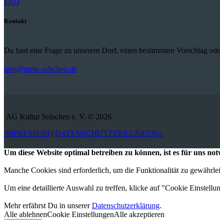
FAQ
Kontakt
Du hast eine Frage zu unserem Dorf, einen bestimmten Vorschlag ode
info@mein-solschen.de
AG Kultur Solschen e. V. © 2026
IMPRESSUM
|
DATENSCHUTZERKLÄRUNG
Um diese Website optimal betreiben zu können, ist es für uns n
Manche Cookies sind erforderlich, um die Funktionalität zu gewährl
Um eine detaillierte Auswahl zu treffen, klicke auf "Cookie Einstellu
Mehr erfährst Du in unserer
Datenschutzerklärung
.
Alle ablehnen
Cookie Einstellungen
Alle akzeptieren