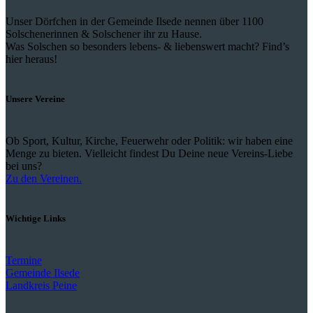
Unser Dörfchen in der Gemeinde Ilsede nennen über 1100
Solschenerinnen & Solschener ihr zu Hause.
Was Solschen so besonders lebens- & liebenswert macht? Find’s
hier heraus!
Unsere Vereine
Ob Sport, Kultur, Kirche, Feuerwehr oder Politik: wir haben eine
Menge zu bieten. Vielleicht findest Du Deine neue Vereins-Liebe
bei uns?
Zu den Vereinen.
Wichtige Links
Termine
Gemeinde Ilsede
Landkreis Peine