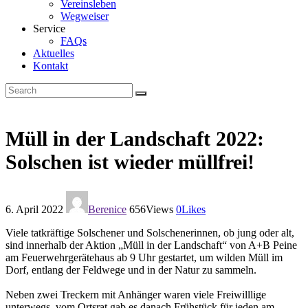
Vereinsleben
Wegweiser
Service
FAQs
Aktuelles
Kontakt
Müll in der Landschaft 2022:
Solschen ist wieder müllfrei!
6. April 2022
Berenice
656
Views
0
Likes
Viele tatkräftige Solschener und Solschenerinnen, ob jung oder alt,
sind innerhalb der Aktion „Müll in der Landschaft“ von A+B Peine
am Feuerwehrgerätehaus ab 9 Uhr gestartet, um wilden Müll im
Dorf, entlang der Feldwege und in der Natur zu sammeln.
Neben zwei Treckern mit Anhänger waren viele Freiwilllige
unterwegs, vom Ortsrat gab es danach Frühstück für jeden am