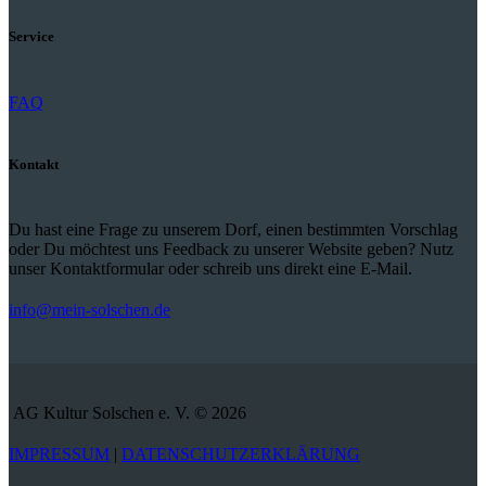
Service
FAQ
Kontakt
Du hast eine Frage zu unserem Dorf, einen bestimmten Vorschlag
oder Du möchtest uns Feedback zu unserer Website geben? Nutz
unser Kontaktformular oder schreib uns direkt eine E-Mail.
info@mein-solschen.de
AG Kultur Solschen e. V. © 2026
IMPRESSUM
|
DATENSCHUTZERKLÄRUNG