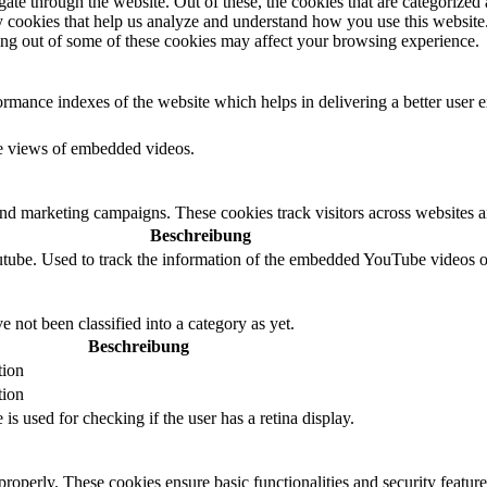
e through the website. Out of these, the cookies that are categorized a
rty cookies that help us analyze and understand how you use this websit
ting out of some of these cookies may affect your browsing experience.
mance indexes of the website which helps in delivering a better user ex
the views of embedded videos.
and marketing campaigns. These cookies track visitors across websites a
Beschreibung
outube. Used to track the information of the embedded YouTube videos o
 not been classified into a category as yet.
Beschreibung
tion
tion
 is used for checking if the user has a retina display.
 properly. These cookies ensure basic functionalities and security featu