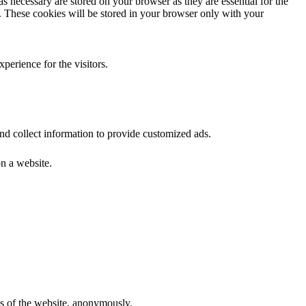
s necessary are stored on your browser as they are essential for the
e. These cookies will be stored in your browser only with your
perience for the visitors.
nd collect information to provide customized ads.
n a website.
res of the website, anonymously.