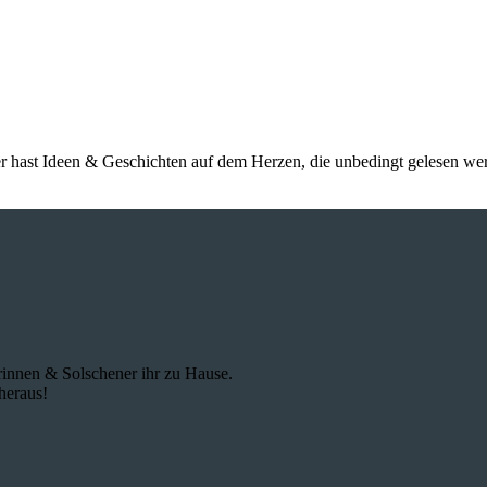
r hast Ideen & Geschichten auf dem Herzen, die unbedingt gelesen wer
innen & Solschener ihr zu Hause.
heraus!