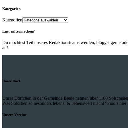
Kategorien
Kategorien
Lust, mitzumachen?
Du möchtest Teil unseres Redaktionsteams werden, bloggst gerne ode
an!
Unser Dorf
Unser Dörfchen in der Gemeinde Ilsede nennen über 1100 Solschener
Was Solschen so besonders lebens- & liebenswert macht? Find’s hier 
Unsere Vereine