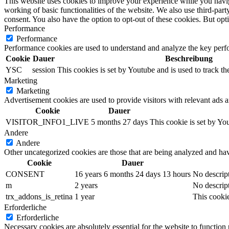
This website uses cookies to improve your experience while you navigat
working of basic functionalities of the website. We also use third-pa
consent. You also have the option to opt-out of these cookies. But op
Performance
Performance
Performance cookies are used to understand and analyze the key perfor
Cookie
Dauer
Beschreibung
YSC
session
This cookies is set by Youtube and is used to track 
Marketing
Marketing
Advertisement cookies are used to provide visitors with relevant ads 
Cookie
Dauer
VISITOR_INFO1_LIVE
5 months 27 days
This cookie is set by Y
Andere
Andere
Other uncategorized cookies are those that are being analyzed and have
Cookie
Dauer
CONSENT
16 years 6 months 24 days 13 hours
No descrip
m
2 years
No descrip
trx_addons_is_retina
1 year
This cookie
Erforderliche
Erforderliche
Necessary cookies are absolutely essential for the website to function