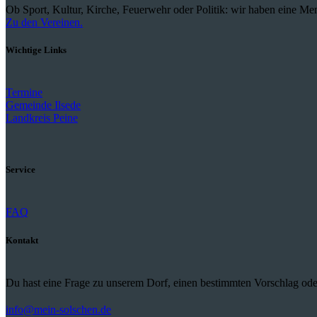
Ob Sport, Kultur, Kirche, Feuerwehr oder Politik: wir haben eine Men
Zu den Vereinen.
Wichtige Links
Termine
Gemeinde Ilsede
Landkreis Peine
Service
FAQ
Kontakt
Du hast eine Frage zu unserem Dorf, einen bestimmten Vorschlag ode
info@mein-solschen.de