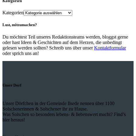
Kategorien
Kategorien
Lust, mitzumachen?
Du möchtest Teil unseres Redaktionsteams werden, bloggst gerne
oder hast Ideen & Geschichten auf dem Herzen, die unbedingt
gelesen werden sollten? Schreib uns über unser
Kontaktformular
oder sprich uns an!
Unser Dorf
Unser Dörfchen in der Gemeinde Ilsede nennen über 1100
Solschenerinnen & Solschener ihr zu Hause.
Was Solschen so besonders lebens- & liebenswert macht? Find’s
hier heraus!