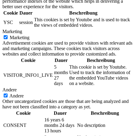
performance indexes of the website which helps in delivering a
better user experience for the visitors.
Cookie
Dauer
Beschreibung
This cookies is set by Youtube and is used to track
YSC
session
the views of embedded videos.
Marketing
Marketing
Advertisement cookies are used to provide visitors with relevant ads
and marketing campaigns. These cookies track visitors across
websites and collect information to provide customized ads.
Cookie
Dauer
Beschreibung
5
This cookie is set by Youtube.
months
Used to track the information of
VISITOR_INFO1_LIVE
27
the embedded YouTube videos
days
on a website.
Andere
Andere
Other uncategorized cookies are those that are being analyzed and
have not been classified into a category as yet.
Cookie
Dauer
Beschreibung
16 years 6
CONSENT
months 24 days
No description
13 hours