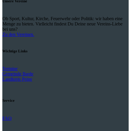
Unsere Vereine
Ob Sport, Kultur, Kirche, Feuerwehr oder Politik: wir haben eine
Menge zu bieten. Vielleicht findest Du Deine neue Vereins-Liebe
bei uns?
Zu den Vereinen.
Wichtige Links
Termine
Gemeinde Ilsede
Landkreis Peine
Service
FAQ