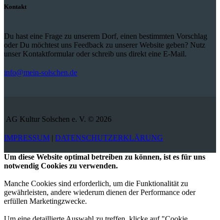
Kontakt
Du hast eine Frage zu unserem Dorf, einen bestimmten Vorschlag
oder Du möchtest uns Feedback zu unserer Website geben? Nutz
unser Kontaktformular oder schreib uns direkt eine E-Mail.
info@mein-solschen.de
AG Kultur Solschen e. V. © 2026
IMPRESSUM
|
DATENSCHUTZERKLÄRUNG
Um diese Website optimal betreiben zu können, ist es für uns
notwendig Cookies zu verwenden.
Manche Cookies sind erforderlich, um die Funktionalität zu
gewährleisten, andere wiederum dienen der Performance oder
erfüllen Marketingzwecke.
Um eine detaillierte Auswahl zu treffen, klicke auf "Cookie