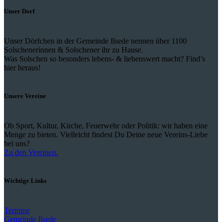
Unser Dorf
Unser Dörfchen in der Gemeinde Ilsede nennen über 1100
Solschenerinnen & Solschener ihr zu Hause.
Was Solschen so besonders lebens- & liebenswert macht? Find’s
hier heraus!
Unsere Vereine
Ob Sport, Kultur, Kirche, Feuerwehr oder Politik: wir haben eine
Menge zu bieten. Vielleicht findest Du Deine neue Vereins-Liebe
bei uns?
Zu den Vereinen.
Wichtige Links
Termine
Gemeinde Ilsede