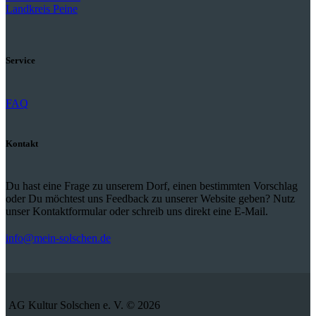
Landkreis Peine
Service
FAQ
Kontakt
Du hast eine Frage zu unserem Dorf, einen bestimmten Vorschlag
oder Du möchtest uns Feedback zu unserer Website geben? Nutz
unser Kontaktformular oder schreib uns direkt eine E-Mail.
info@mein-solschen.de
AG Kultur Solschen e. V. © 2026