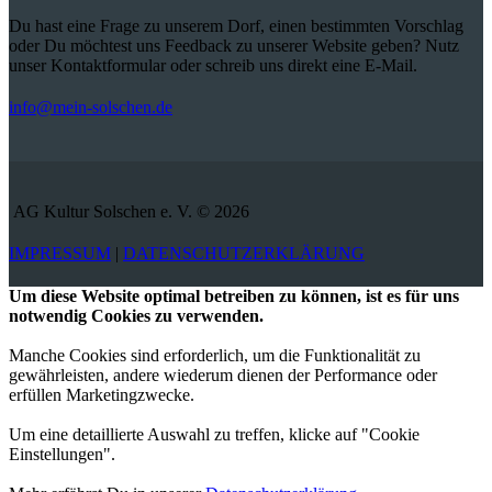
Du hast eine Frage zu unserem Dorf, einen bestimmten Vorschlag
oder Du möchtest uns Feedback zu unserer Website geben? Nutz
unser Kontaktformular oder schreib uns direkt eine E-Mail.
info@mein-solschen.de
AG Kultur Solschen e. V. © 2026
IMPRESSUM
|
DATENSCHUTZERKLÄRUNG
Um diese Website optimal betreiben zu können, ist es für uns
notwendig Cookies zu verwenden.
Manche Cookies sind erforderlich, um die Funktionalität zu
gewährleisten, andere wiederum dienen der Performance oder
erfüllen Marketingzwecke.
Um eine detaillierte Auswahl zu treffen, klicke auf "Cookie
Einstellungen".