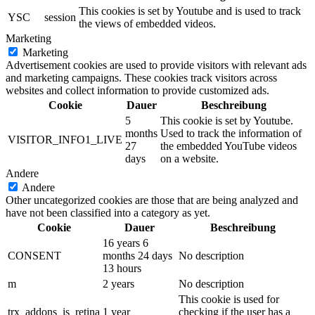
This cookies is set by Youtube and is used to track
YSC
session
the views of embedded videos.
Marketing
Marketing
Advertisement cookies are used to provide visitors with relevant ads
and marketing campaigns. These cookies track visitors across
websites and collect information to provide customized ads.
Cookie
Dauer
Beschreibung
5
This cookie is set by Youtube.
months
Used to track the information of
VISITOR_INFO1_LIVE
27
the embedded YouTube videos
days
on a website.
Andere
Andere
Other uncategorized cookies are those that are being analyzed and
have not been classified into a category as yet.
Cookie
Dauer
Beschreibung
16 years 6
CONSENT
months 24 days
No description
13 hours
m
2 years
No description
This cookie is used for
trx_addons_is_retina
1 year
checking if the user has a