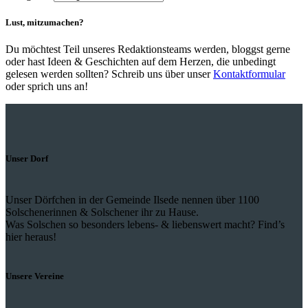
Lust, mitzumachen?
Du möchtest Teil unseres Redaktionsteams werden, bloggst gerne
oder hast Ideen & Geschichten auf dem Herzen, die unbedingt
gelesen werden sollten? Schreib uns über unser
Kontaktformular
oder sprich uns an!
Unser Dorf
Unser Dörfchen in der Gemeinde Ilsede nennen über 1100
Solschenerinnen & Solschener ihr zu Hause.
Was Solschen so besonders lebens- & liebenswert macht? Find’s
hier heraus!
Unsere Vereine