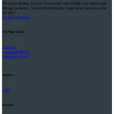
Ob Sport, Kultur, Kirche, Feuerwehr oder Politik: wir haben eine
Menge zu bieten. Vielleicht findest Du Deine neue Vereins-Liebe
bei uns?
Zu den Vereinen.
Wichtige Links
Termine
Gemeinde Ilsede
Landkreis Peine
Service
FAQ
Kontakt