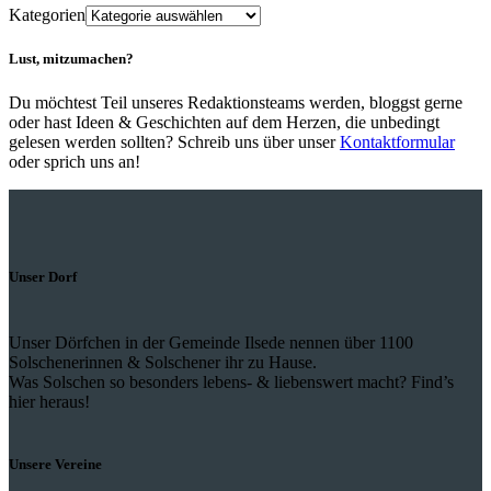
Kategorien
Lust, mitzumachen?
Du möchtest Teil unseres Redaktionsteams werden, bloggst gerne
oder hast Ideen & Geschichten auf dem Herzen, die unbedingt
gelesen werden sollten? Schreib uns über unser
Kontaktformular
oder sprich uns an!
Unser Dorf
Unser Dörfchen in der Gemeinde Ilsede nennen über 1100
Solschenerinnen & Solschener ihr zu Hause.
Was Solschen so besonders lebens- & liebenswert macht? Find’s
hier heraus!
Unsere Vereine