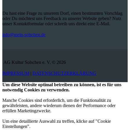
Du hast eine Frage zu unserem Dorf, einen bestimmten Vorschlag
oder Du möchtest uns Feedback zu unserer Website geben? Nutz
unser Kontaktformular oder schreib uns direkt eine E-Mail.
info@mein-solschen.de
AG Kultur Solschen e. V. © 2026
IMPRESSUM
|
DATENSCHUTZERKLÄRUNG
Um diese Website optimal betreiben zu können, ist es für uns
notwendig Cookies zu verwenden.
Manche Cookies sind erforderlich, um die Funktionalität zu
gewährleisten, andere wiederum dienen der Performance oder
erfüllen Marketingzwecke.
Um eine detaillierte Auswahl zu treffen, klicke auf "Cookie
Einstellungen".