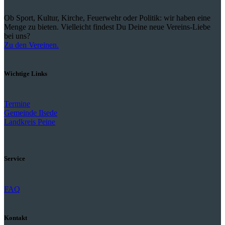
Ob Sport, Kultur, Kirche, Feuerwehr oder Politik: wir haben eine
Menge zu bieten. Vielleicht findest Du Deine neue Vereins-Liebe
bei uns?
Zu den Vereinen.
Wichtige Links
Termine
Gemeinde Ilsede
Landkreis Peine
Service
FAQ
Kontakt