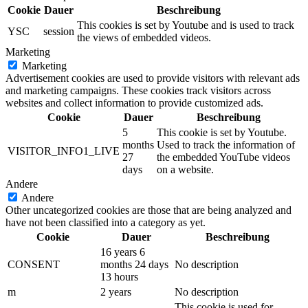
Cookie
Dauer
Beschreibung
This cookies is set by Youtube and is used to track
YSC
session
the views of embedded videos.
Marketing
Marketing
Advertisement cookies are used to provide visitors with relevant ads
and marketing campaigns. These cookies track visitors across
websites and collect information to provide customized ads.
Cookie
Dauer
Beschreibung
5
This cookie is set by Youtube.
months
Used to track the information of
VISITOR_INFO1_LIVE
27
the embedded YouTube videos
days
on a website.
Andere
Andere
Other uncategorized cookies are those that are being analyzed and
have not been classified into a category as yet.
Cookie
Dauer
Beschreibung
16 years 6
CONSENT
months 24 days
No description
13 hours
m
2 years
No description
This cookie is used for